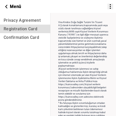
Menü
Privacy Agreement
Viva Knidos Doğa Sağlık Turizmi Ve Ticaret
A.Ş.olarak konaklamanız kapsamında yazılı veya
Registration Card
sözlü olarak tarafınıza sağladığınız kişisel
verilerinizi,6698 sayılı Kişisel Verilerin Korunması
Kanunu (''KVKK'') ve ilgili diğer mevzuat uyarınca
Confirmation Card
otelcilik faaliyelerimiz ve sözleşme ilişkimiz
kapsamında size hizmet ve ürün sunmak,yasal
yükümlülüklerimizi yerine getirmek,konaklama
sürecindeki ihtiyaçlarınızı karşılayabilmek,talep
ettiğiniz rezervasyonları ve diğer işlemleri
uygulamaya almak,tercih ve ihtiyaçlarınızı daha
iyi anlamak,şikayet ve önerilerinizi değerlendirip
en kısa sürede cevap verebilmek amaçlarıyla
işlemekte ve yetkili üçüncü kişilerle
paylaşmaktayız.
(Kişisel verilerimizin işlenmesi ve sahip
olduğumuz haklarımıza ilişkin detaylı bilgi almak
için internet sitemizde yer alan Kişisel Verilerin
işlenmesine ilişkin Aydınlatma Metni ve Kişisel
Verileri Saklama ve İmha Politika'mıza
https://kairosvalley.com//kişisel verilerin
korunması//adresinden ulaşabilir,ilgili belgeleri
resepsiyon ve misafir ilişkilerinden basılı olarak
temin edebilir ve sorularınız için
https://kairosvalley.com adresine elektronik
posta gönderebilirsiniz.
* Bu faturaya ilişkin sorumluluğumun ortadan
kalmadığını ve gösterilen kişi, kuruluş ve kredi
kartı şirketinin belirlenen tutarı ödememesi
halinde kişisel olarak sorumlu tutulmayı kabul
eder ve yandaki tatbiki bulunan imza sahibine,