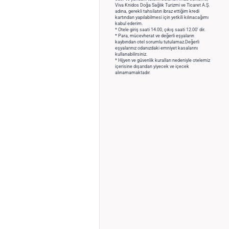
Viva Knidos Doğa Sağlık Turizmi ve Ticaret A.Ş.
adına, gerekli tahsilatın ibraz ettiğim kredi
kartından yapılabilmesi için yetkili kılınacağımı
kabul ederim.
* Otele giriş saati 14.00, çıkış saati 12.00' dir.
* Para, mücevherat ve değerli eşyaların
kaybından otel sorumlu tutulamaz.Değerli
eşyalarınız odanızdaki emniyet kasalarını
kullanabilirsiniz.
* Hijyen ve güvenlik kuralları nedeniyle otelemiz
içerisine dışarıdan yiyecek ve içecek
alınamamaktadır.